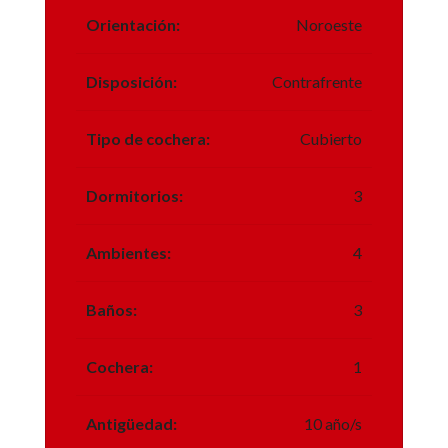
Orientación:
Noroeste
Disposición:
Contrafrente
Tipo de cochera:
Cubierto
Dormitorios:
3
Ambientes:
4
Baños:
3
Cochera:
1
Antigüedad:
10 año/s