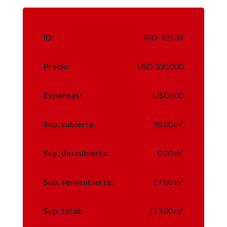
ID:
RID-92534
Precio:
USD 330.000
Expensas:
U$D600
Sup. cubierta:
96.00 m²
Sup. descubierta:
0.00 m²
Sup. semicubierta:
17.00 m²
Sup. total:
113.00 m²