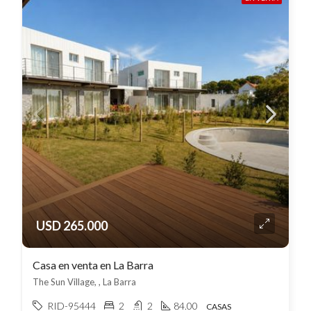
USD 265.000
Casa en venta en La Barra
The Sun Village, , La Barra
RID-95444
2
2
84.00
CASAS