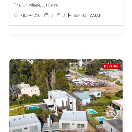
The Sun Village, , La Barra
RID-94210
3
3
624.00
CASAS
EN VENTA