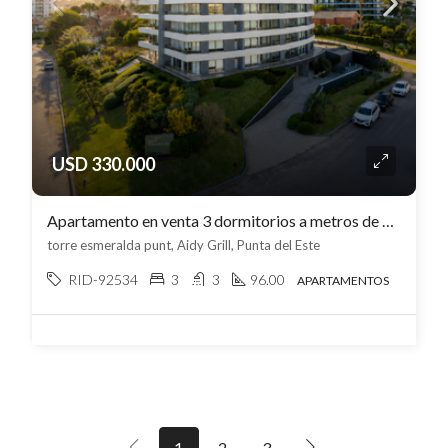
USD 330.000
Apartamento en venta 3 dormitorios a metros de playa brava, cochera – Aidy Grill
torre esmeralda punt, Aidy Grill, Punta del Este
RID-92534
3
3
96.00
APARTAMENTOS
1
2
3