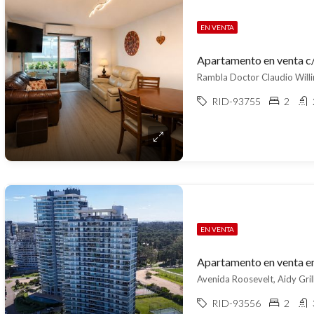
EN VENTA
Apartamento en venta c
Rambla Doctor Claudio Willi
RID-93755
2
EN VENTA
Apartamento en venta en
Avenida Roosevelt, Aidy Grill
RID-93556
2