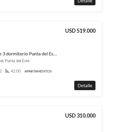
Detalle
USD 519.000
Apartamento en venta de 3 dormitorio Punta del Este San Rafael, vistas al mar y a una cuadra de Playa Brava, entrega 2026
el, Punta del Este
2
42.00
APARTAMENTOS
Detalle
USD 310.000