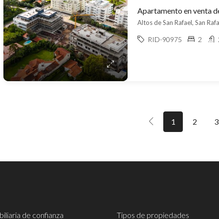
Altos de San Rafael, San Rafa
RID-90975
2
1
2
3
iliaria de confianza
Tipos de propiedades