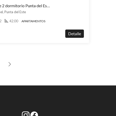
Apartamento en venta de 2 dormitorio Punta del Este San Rafael, vistas al mar y a una cuadra de Playa Brava, entrega 2026
el, Punta del Este
2
42.00
APARTAMENTOS
Detalle