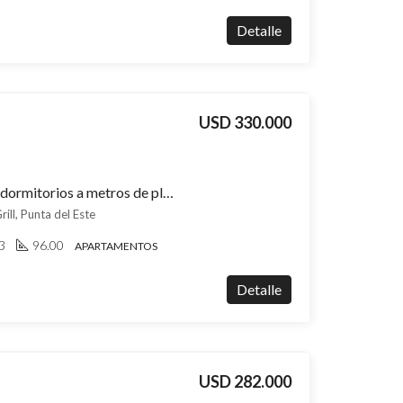
Detalle
USD 330.000
Apartamento en venta 3 dormitorios a metros de playa brava, cochera – Aidy Grill
ill, Punta del Este
3
96.00
APARTAMENTOS
Detalle
USD 282.000