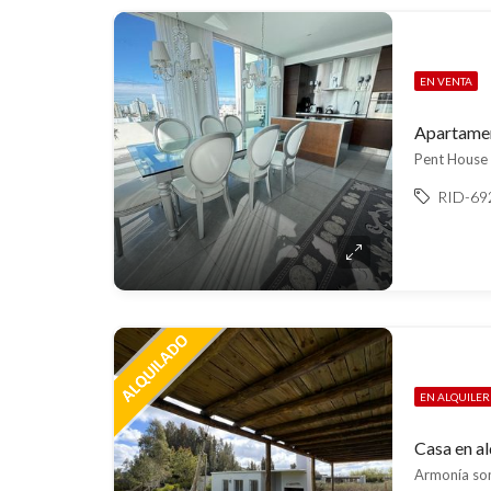
EN VENTA
Apartamen
Pent House 
RID-69
EN ALQUILER
Casa en al
Armonía som