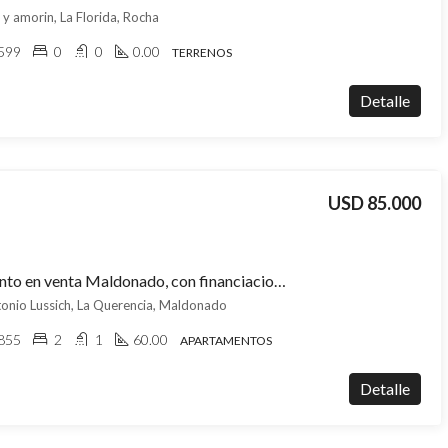
 y amorin, La Florida, Rocha
599
0
0
0.00
TERRENOS
Detalle
USD 85.000
Apartamento en venta Maldonado, con financiacion propia – ideal inversor
onio Lussich, La Querencia, Maldonado
855
2
1
60.00
APARTAMENTOS
Detalle