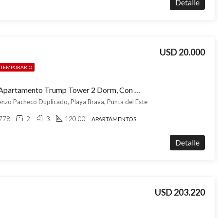
Detalle
USD 20.000
R TEMPORARIO
Venta De Apartamento Trump Tower 2 Dorm, Con Financiación Propia, Vista Al Mar
nzo Pacheco Duplicado, Playa Brava, Punta del Este
778
2
3
120.00
APARTAMENTOS
Detalle
USD 203.220