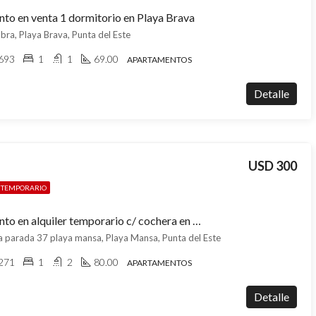
to en venta 1 dormitorio en Playa Brava
ra, Playa Brava, Punta del Este
693
1
1
69.00
APARTAMENTOS
Detalle
USD 300
R TEMPORARIO
Apartamento en alquiler temporario c/ cochera en Playa Mansa
 parada 37 playa mansa, Playa Mansa, Punta del Este
271
1
2
80.00
APARTAMENTOS
Detalle