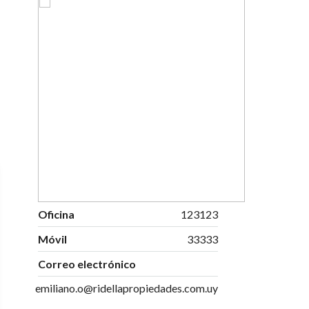
Oficina
123123
Móvil
33333
Correo electrónico
emiliano.o@ridellapropiedades.com.uy