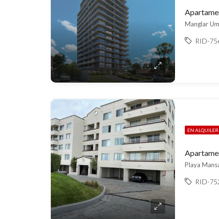
Apartamen
Manglar Umb
RID-75
EN ALQUILE
Playa Mansa
RID-75