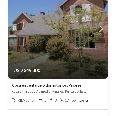
USD 349.000
Casa en venta de 5 dormitorios, Pinares
casa pinares p37 y medio, Pinares, Punta del Este
RID-83484
5
3
174.00
CASAS