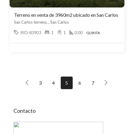
Terreno en venta de 3960m2 ubicado en San Carlos
San Carlos terreno, , San Carlos
RID-83903
1
1
0.00
QUINTA
3
4
5
6
7
Contacto