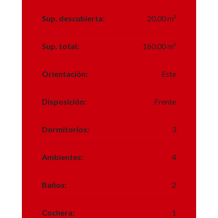
Sup. descubierta:
20.00 m²
Sup. total:
160.00 m²
Orientación:
Este
Disposición:
Frente
Dormitorios:
3
Ambientes:
4
Baños:
2
Cochera:
1