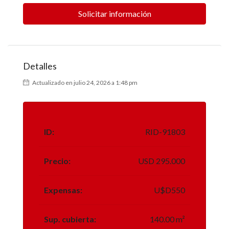
Solicitar información
Detalles
Actualizado en julio 24, 2026 a 1:48 pm
ID:
RID-91803
Precio:
USD 295.000
Expensas:
U$D550
Sup. cubierta:
140.00 m²