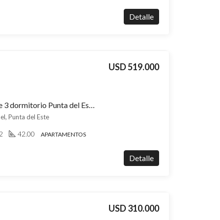
Detalle
USD 519.000
Apartamento en venta de 3 dormitorio Punta del Este San Rafael, vistas al mar y a una cuadra de Playa Brava, entrega 2026
el, Punta del Este
2
42.00
APARTAMENTOS
Detalle
USD 310.000