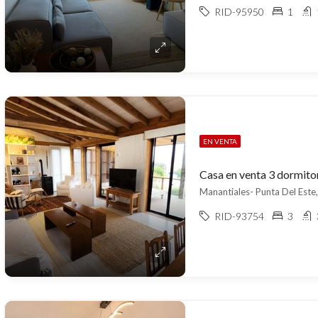
RID-95950
1
EN VENTA
Casa en venta 3 dormito
Manantiales- Punta Del Este,
RID-93754
3