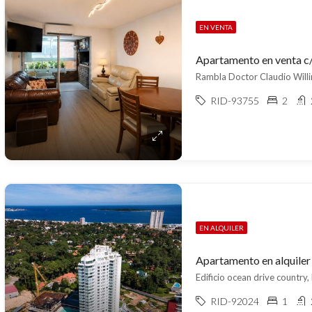
EN VENTA
Apartamento en venta c
Rambla Doctor Claudio Willi
RID-93755
2
EN ALQUILER
Edificio ocean drive country,
RID-92024
1