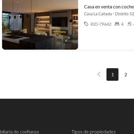
Casa La Cañada - Distrito 52,
RID-79642
4
1
2
iliaria de confianza
Tipos de propiedades