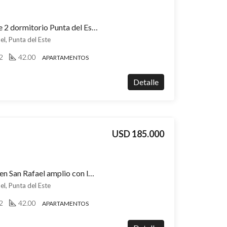
Apartamento en venta de 2 dormitorio Punta del Este San Rafael, vistas al mar y a una cuadra de Playa Brava, entrega 2026
el, Punta del Este
2
42.00
APARTAMENTOS
Detalle
USD 185.000
Apartamento a estrenar en San Rafael amplio con losa radiante y vista al mar
el, Punta del Este
2
42.00
APARTAMENTOS