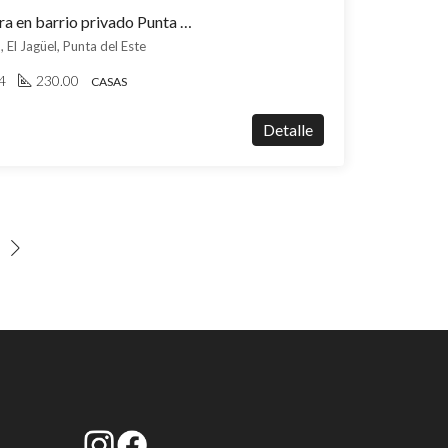
Casa en venta con cochera en barrio privado Punta del Este
 El Jagüel, Punta del Este
4
230.00
CASAS
Detalle