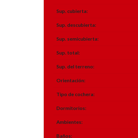
Sup. cubierta:
Sup. descubierta:
Sup. semicubierta:
Sup. total:
Sup. del terreno:
Orientación:
Tipo de cochera:
Dormitorios:
Ambientes:
Baños: