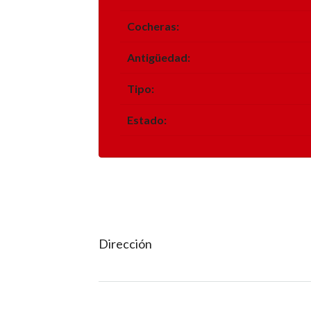
Cocheras:
Antigüedad:
Tipo:
Estado:
Dirección