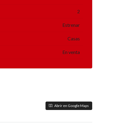
2
Estrenar
Casas
En venta
Abrir en Google Maps