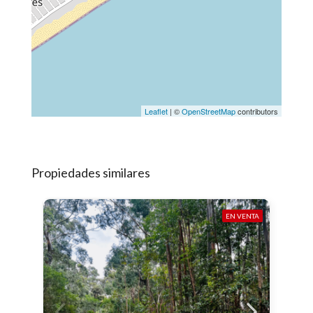
Leaflet
| ©
OpenStreetMap
contributors
Propiedades similares
EN VENTA