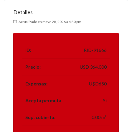
Detalles
Actualizado en mayo 28, 2026 a 4:30 pm
ID:
RID-91666
Precio:
USD 364.000
Expensas:
U$D650
Acepta permuta
Si
Sup. cubierta:
0.00 m²