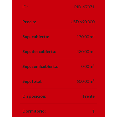
ID:
RID-67071
Precio:
USD 690.000
Sup. cubierta:
170.00 m²
Sup. descubierta:
430.00 m²
Sup. semicubierta:
0.00 m²
Sup. total:
600.00 m²
Disposición:
Frente
Dormitorio:
1