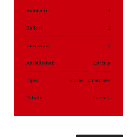
Ambiente:
1
Baños:
2
Cocheras:
5
Antigüedad:
Estrenar
Tipo:
Locales comerciales
Estado:
En venta