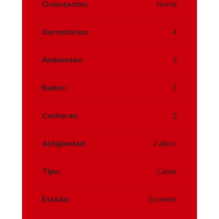
Orientación:
Norte
Dormitorios:
4
Ambientes:
5
Baños:
5
Cocheras:
2
Antigüedad:
2 año/s
Tipo:
Casas
Estado:
En venta