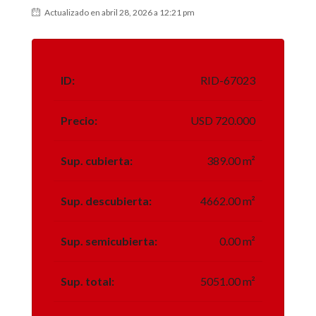
Actualizado en abril 28, 2026 a 12:21 pm
ID:
RID-67023
Precio:
USD 720.000
Sup. cubierta:
389.00 m²
Sup. descubierta:
4662.00 m²
Sup. semicubierta:
0.00 m²
Sup. total:
5051.00 m²