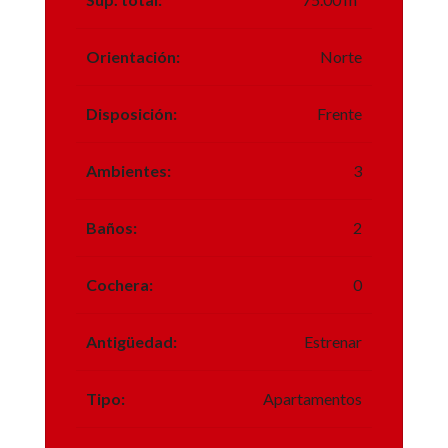
Orientación:
Norte
Disposición:
Frente
Ambientes:
3
Baños:
2
Cochera:
0
Antigüedad:
Estrenar
Tipo:
Apartamentos