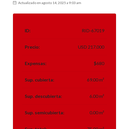
Actualizado en agosto 14, 2025 a 9:03 am
ID:
RID-67019
Precio:
USD 217.000
Expensas:
$680
Sup. cubierta:
69.00 m²
Sup. descubierta:
6.00 m²
Sup. semicubierta:
0.00 m²
Sup. total:
75.00 m²