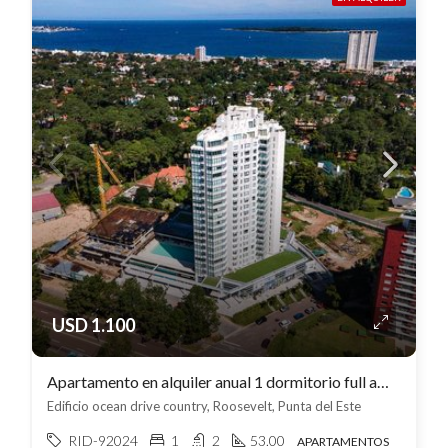
USD 1.100
Apartamento en alquiler anual 1 dormitorio full amenities con cochera, Roosevelt
Edificio ocean drive country, Roosevelt, Punta del Este
RID-92024
1
2
53.00
APARTAMENTOS