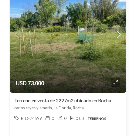
USD 73.000
Terreno en venta de 2227m2 ubicado en Rocha
carlos reyes y amorin, La Florida, Rocha
RID-74599
0
0
0.00
TERRENOS