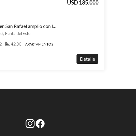
USD 185.000
Apartamento a estrenar en San Rafael amplio con losa radiante y vista al mar
el, Punta del Este
2
42.00
APARTAMENTOS
Detalle