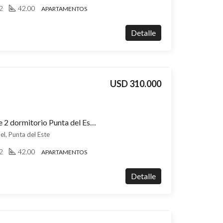
2
42.00
APARTAMENTOS
Detalle
USD 310.000
Apartamento en venta de 2 dormitorio Punta del Este San Rafael, vistas al mar y a una cuadra de Playa Brava, entrega 2026
el, Punta del Este
2
42.00
APARTAMENTOS
Detalle