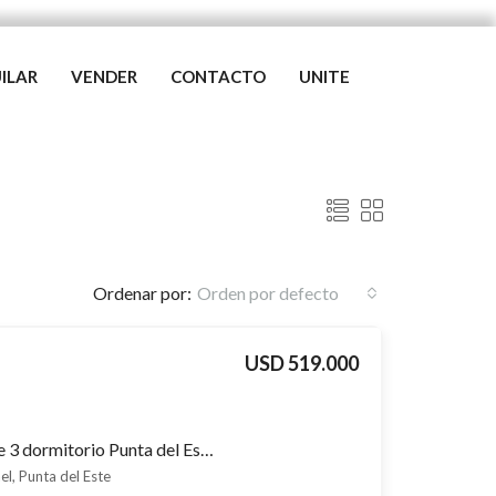
ILAR
VENDER
CONTACTO
UNITE
Ordenar por:
Orden por defecto
USD 519.000
Apartamento en venta de 3 dormitorio Punta del Este San Rafael, vistas al mar y a una cuadra de Playa Brava, entrega 2026
el, Punta del Este